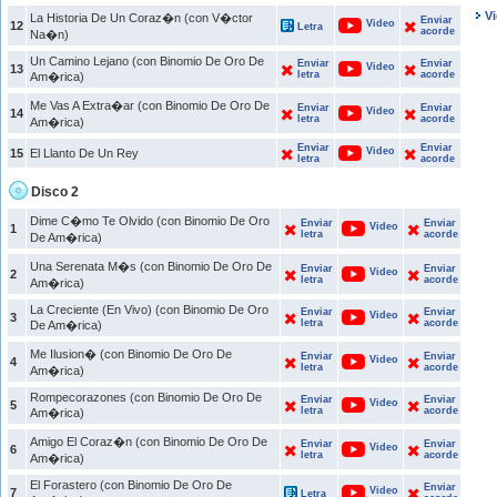
V
La Historia De Un Coraz�n (con V�ctor
Enviar
Video
12
Letra
acorde
Na�n)
Un Camino Lejano (con Binomio De Oro De
Enviar
Enviar
Video
13
letra
acorde
Am�rica)
Me Vas A Extra�ar (con Binomio De Oro De
Enviar
Enviar
Video
14
letra
acorde
Am�rica)
Enviar
Enviar
Video
15
El Llanto De Un Rey
letra
acorde
Disco 2
Dime C�mo Te Olvido (con Binomio De Oro
Enviar
Enviar
Video
1
letra
acorde
De Am�rica)
Una Serenata M�s (con Binomio De Oro De
Enviar
Enviar
Video
2
letra
acorde
Am�rica)
La Creciente (En Vivo) (con Binomio De Oro
Enviar
Enviar
Video
3
letra
acorde
De Am�rica)
Me Ilusion� (con Binomio De Oro De
Enviar
Enviar
Video
4
letra
acorde
Am�rica)
Rompecorazones (con Binomio De Oro De
Enviar
Enviar
Video
5
letra
acorde
Am�rica)
Amigo El Coraz�n (con Binomio De Oro De
Enviar
Enviar
Video
6
letra
acorde
Am�rica)
El Forastero (con Binomio De Oro De
Enviar
Video
7
Letra