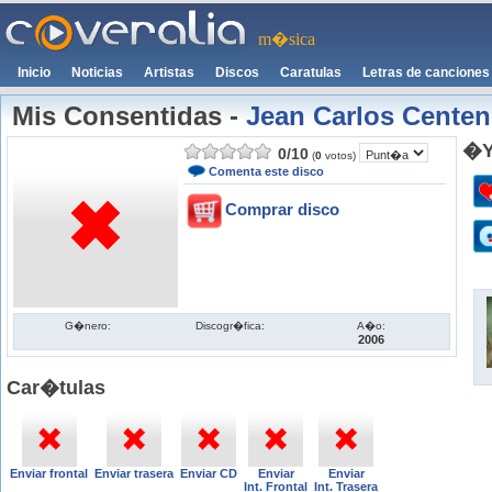
m�sica
Inicio
Noticias
Artistas
Discos
Caratulas
Letras de canciones
Mis Consentidas
-
Jean Carlos Cente
�Y
0
/
10
(
0
votos)
Comenta este disco
Comprar disco
G�nero:
Discogr�fica:
A�o:
2006
Car�tulas
Enviar frontal
Enviar trasera
Enviar CD
Enviar
Enviar
Int. Frontal
Int. Trasera