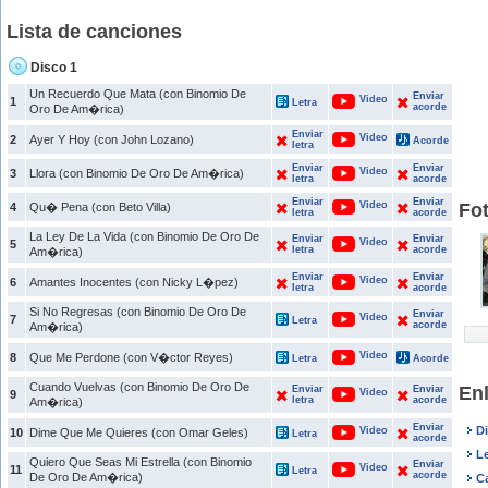
Lista de canciones
Disco 1
Un Recuerdo Que Mata (con Binomio De
Enviar
Video
1
Letra
acorde
Oro De Am�rica)
Enviar
Video
2
Ayer Y Hoy (con John Lozano)
Acorde
letra
Enviar
Enviar
Video
3
Llora (con Binomio De Oro De Am�rica)
letra
acorde
Enviar
Enviar
Video
Fo
4
Qu� Pena (con Beto Villa)
letra
acorde
La Ley De La Vida (con Binomio De Oro De
Enviar
Enviar
Video
5
letra
acorde
Am�rica)
Enviar
Enviar
Video
6
Amantes Inocentes (con Nicky L�pez)
letra
acorde
Si No Regresas (con Binomio De Oro De
Enviar
Video
7
Letra
acorde
Am�rica)
Video
8
Que Me Perdone (con V�ctor Reyes)
Letra
Acorde
Cuando Vuelvas (con Binomio De Oro De
En
Enviar
Enviar
Video
9
letra
acorde
Am�rica)
Enviar
D
Video
10
Dime Que Me Quieres (con Omar Geles)
Letra
acorde
L
Quiero Que Seas Mi Estrella (con Binomio
Enviar
Video
11
Letra
acorde
De Oro De Am�rica)
C