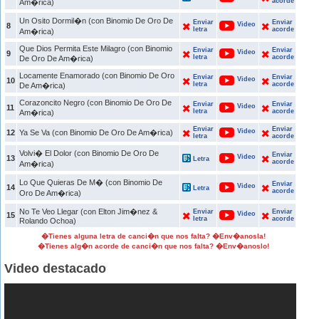
acorde
Am�rica)
Un Osito Dormil�n (con Binomio De Oro De
Enviar
Enviar
Video
8
letra
acorde
Am�rica)
Que Dios Permita Este Milagro (con Binomio
Enviar
Enviar
Video
9
letra
acorde
De Oro De Am�rica)
Locamente Enamorado (con Binomio De Oro
Enviar
Enviar
Video
10
letra
acorde
De Am�rica)
Corazoncito Negro (con Binomio De Oro De
Enviar
Enviar
Video
11
letra
acorde
Am�rica)
Enviar
Enviar
Video
12
Ya Se Va (con Binomio De Oro De Am�rica)
letra
acorde
Volvi� El Dolor (con Binomio De Oro De
Enviar
Video
13
Letra
acorde
Am�rica)
Lo Que Quieras De M� (con Binomio De
Enviar
Video
14
Letra
acorde
Oro De Am�rica)
No Te Veo Llegar (con Elton Jim�nez &
Enviar
Enviar
Video
15
letra
acorde
Rolando Ochoa)
�Tienes alguna letra de canci�n que nos falta? �Env�anosla!
�Tienes alg�n acorde de canci�n que nos falta? �Env�anoslo!
Video destacado