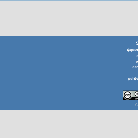
�quier
p
dar
pol�t
C