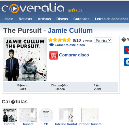
m�sica
Inicio
Noticias
Artistas
Discos
Caratulas
Letras de canciones
The Pursuit
-
Jamie Cullum
�Y
9
/
10
(
2
votos)
Comenta este disco
Comprar disco
G�nero:
Discogr�fica:
A�o:
Jazz
Decca
2009
Car�tulas
Frontal
Trasera
CD
Interior frontal
Interior Trasera