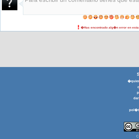
�Has encontrado alg�n error en est
�quier
p
dar
pol�t
C