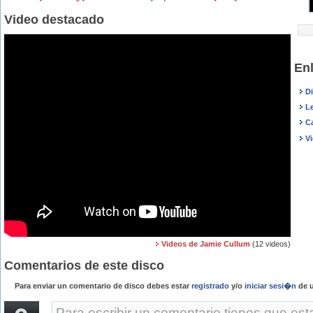
Video destacado
En
D
L
C
V
Videos de Jamie Cullum
(12 videos)
Comentarios de este disco
Para enviar un comentario de disco debes estar
registrado
y/o
iniciar sesi�n
de u