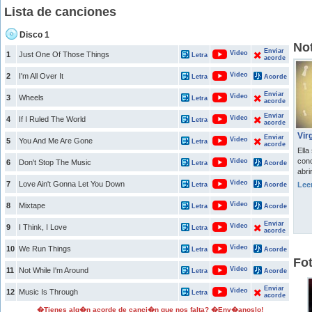
Lista de canciones
Disco 1
Not
Enviar
Video
1
Just One Of Those Things
Letra
acorde
Video
2
I'm All Over It
Letra
Acorde
Enviar
Video
3
Wheels
Letra
acorde
Enviar
Video
4
If I Ruled The World
Letra
acorde
Vir
Enviar
Video
5
You And Me Are Gone
Letra
acorde
Ella
con
Video
6
Don't Stop The Music
Letra
Acorde
abri
Video
7
Love Ain't Gonna Let You Down
Lee
Letra
Acorde
Video
8
Mixtape
Letra
Acorde
Enviar
Video
9
I Think, I Love
Letra
acorde
Video
10
We Run Things
Letra
Acorde
Fo
Video
11
Not While I'm Around
Letra
Acorde
Enviar
Video
12
Music Is Through
Letra
acorde
�Tienes alg�n acorde de canci�n que nos falta? �Env�anoslo!