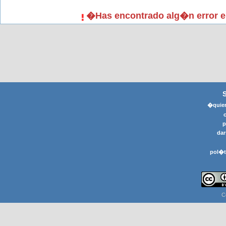
�Has encontrado alg�n error e
�quier
p
dar
pol�t
C