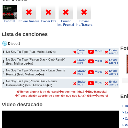
Frontal
Enviar trasera
Enviar CD
Enviar
Enviar
Int. Frontal
Int. Trasera
Lista de canciones
Disco 1
Fot
Enviar
Enviar
Video
1
No Soy Tu Tipo (feat. Melina Le�n)
letra
acorde
No Soy Tu Tipo (Patron Black Club Remix)
Enviar
Enviar
Video
2
letra
acorde
(feat. Melina Le�n)
No Soy Tu Tipo (Patron Black Latin Drums
Enviar
Enviar
Video
3
letra
acorde
Remix) (feat. Melina Le�n)
No Soy Tu Tipo (Patron Black Remix
Enviar
Enviar
Video
4
letra
acorde
Instrumental) (feat. Melina Le�n)
�Tienes alguna letra de canci�n que nos falta? �Env�anosla!
Enl
�Tienes alg�n acorde de canci�n que nos falta? �Env�anoslo!
Video destacado
Di
Le
Ca
Vi