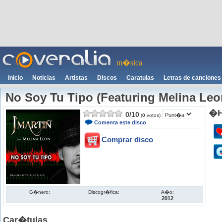
m�sica
Inicio
Noticias
Artistas
Discos
Caratulas
Letras de canciones
No Soy Tu Tipo (Featuring Melina Leo
�H
0
/
10
(
0
votos)
Comenta este disco
Comprar disco
G�nero:
Discogr�fica:
A�o:
2012
Car�tulas