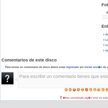
Fo
N
En
D
Le
C
V
Comentarios de este disco
Para enviar un comentario de disco debes estar
registrado
y/o
iniciar sesi�n
de u
�Has encontrado alg�n error en est