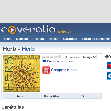
m�sica
Inicio
Noticias
Artistas
Discos
Caratulas
Letras de canciones
Herb
-
Herb
�Y
0
/
10
(
0
votos)
Comenta este disco
Comprar disco
G�nero:
Discogr�fica:
A�o:
Car�tulas