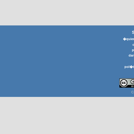
�quier
p
dar
pol�t
C