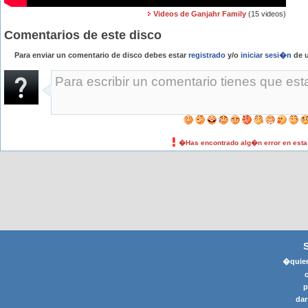
Videos de Ganjahr Family
(15 videos)
Comentarios de este disco
Para enviar un comentario de disco debes estar
registrado
y/o
iniciar sesi�n
de u
�Has encontrado alg�n error en est
�quier
p
dar