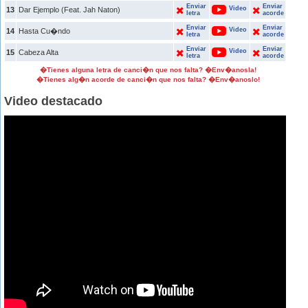
Enviar
Enviar
Video
13
Dar Ejemplo (Feat. Jah Naton)
letra
acorde
Enviar
Enviar
Video
14
Hasta Cu�ndo
letra
acorde
Enviar
Enviar
Video
15
Cabeza Alta
letra
acorde
�Tienes alguna letra de canci�n que nos falta? �Env�anosla!
�Tienes alg�n acorde de canci�n que nos falta? �Env�anoslo!
Video destacado