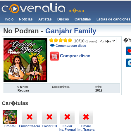
m�sica
Inicio
Noticias
Artistas
Discos
Caratulas
Letras de canciones
No Podran
-
Ganjahr Family
�Y
10
/
10
(
1
votos)
Comenta este disco
Comprar disco
G�nero:
Discogr�fica:
A�o:
Reggae
2012
Car�tulas
Frontal
Enviar trasera
Enviar CD
Enviar
Enviar
Int. Frontal
Int. Trasera