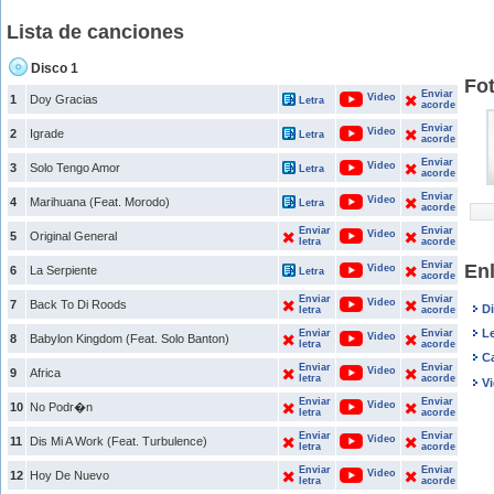
Lista de canciones
Disco 1
Fo
Enviar
Video
1
Doy Gracias
Letra
acorde
Enviar
Video
2
Igrade
Letra
acorde
Enviar
Video
3
Solo Tengo Amor
Letra
acorde
Enviar
Video
4
Marihuana (Feat. Morodo)
Letra
acorde
Enviar
Enviar
Video
5
Original General
letra
acorde
Enviar
En
Video
6
La Serpiente
Letra
acorde
Enviar
Enviar
Video
7
Back To Di Roods
D
letra
acorde
Le
Enviar
Enviar
Video
8
Babylon Kingdom (Feat. Solo Banton)
letra
acorde
C
Enviar
Enviar
Video
9
Africa
letra
acorde
V
Enviar
Enviar
Video
10
No Podr�n
letra
acorde
Enviar
Enviar
Video
11
Dis Mi A Work (Feat. Turbulence)
letra
acorde
Enviar
Enviar
Video
12
Hoy De Nuevo
letra
acorde