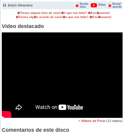
Enviar
Enviar
Video
13
British Wintertime
letra
acorde
�Tienes alguna letra de canci�n que nos falta? �Env�anosla!
�Tienes alg�n acorde de canci�n que nos falta? �Env�anoslo!
Video destacado
Videos de Frost
(12 videos)
Comentarios de este disco