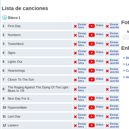
Lista de canciones
Disco 1
Fot
Enviar
Enviar
Video
1
First Day
letra
acorde
N
Enviar
Enviar
Video
2
Numbers
letra
acorde
Enviar
Enviar
Video
3
Towerblock
letra
acorde
Enl
Enviar
Enviar
Video
4
Signs
letra
acorde
D
Enviar
Enviar
Video
5
Lights Out
letra
acorde
Le
Enviar
Enviar
Video
6
Heartstrings
C
letra
acorde
V
Enviar
Enviar
Video
7
Closer To The Sun
letra
acorde
The Raging Against The Dying Of The Light
Enviar
Enviar
8
Blues In 7/8
letra
acorde
Enviar
Enviar
Video
9
Nice Day For It...
letra
acorde
Enviar
Enviar
Video
10
Hypoventilate
letra
acorde
Enviar
Enviar
Video
11
Last Day
letra
acorde
Enviar
Enviar
Video
12
Lantern
letra
acorde