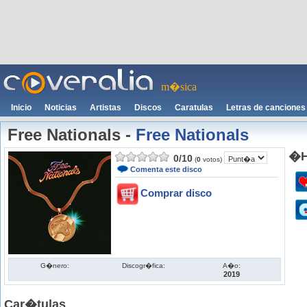
m�sica
Inicio
Noticias
Artistas
Discos
Caratulas
Letras de canciones
Free Nationals
-
Free Nationals
�H
0
/
10
(
0
votos)
Comenta este disco
Comprar disco
G�nero:
Discogr�fica:
A�o:
2019
Car�tulas