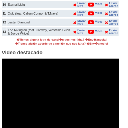
Enviar
Enviar
Video
10
Eternal Light
letra
acorde
Enviar
Enviar
Video
11
Oslo (feat. Callum Connor & T.Nava)
letra
acorde
Enviar
Enviar
Video
12
Lester Diamond
letra
acorde
The Rivington (feat. Conway, Westside Gunn
Enviar
Enviar
Video
13
& Joyce Wrice)
letra
acorde
�Tienes alguna letra de canci�n que nos falta? �Env�anosla!
�Tienes alg�n acorde de canci�n que nos falta? �Env�anoslo!
Video destacado