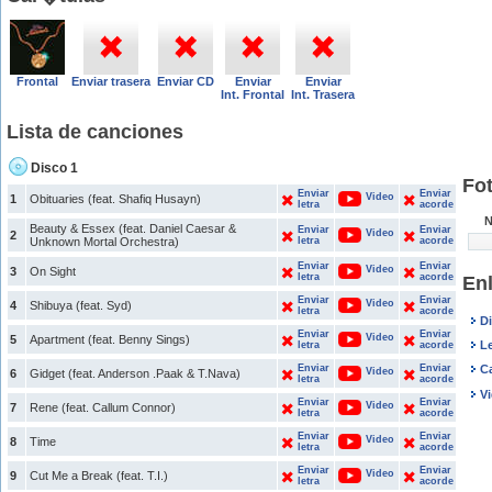
Frontal
Enviar trasera
Enviar CD
Enviar
Enviar
Int. Frontal
Int. Trasera
Lista de canciones
Disco 1
Fot
Enviar
Enviar
Video
1
Obituaries (feat. Shafiq Husayn)
letra
acorde
N
Beauty & Essex (feat. Daniel Caesar &
Enviar
Enviar
Video
2
Unknown Mortal Orchestra)
letra
acorde
Enviar
Enviar
Video
3
On Sight
letra
acorde
Enl
Enviar
Enviar
Video
4
Shibuya (feat. Syd)
letra
acorde
Di
Enviar
Enviar
Video
5
Apartment (feat. Benny Sings)
Le
letra
acorde
Enviar
Enviar
C
Video
6
Gidget (feat. Anderson .Paak & T.Nava)
letra
acorde
Vi
Enviar
Enviar
Video
7
Rene (feat. Callum Connor)
letra
acorde
Enviar
Enviar
Video
8
Time
letra
acorde
Enviar
Enviar
Video
9
Cut Me a Break (feat. T.I.)
letra
acorde