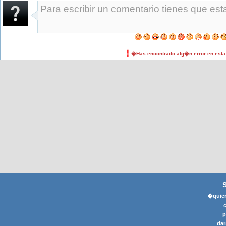
�Has encontrado alg�n error en est
�quier
p
dar