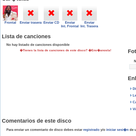
Frontal
Enviar trasera
Enviar CD
Enviar
Enviar
Int. Frontal
Int. Trasera
Lista de canciones
No hay listado de canciones disponible
Fo
�Tienes la lista de canciones de este disco? �Env�anosla!
N
En
D
L
C
V
Comentarios de este disco
Para enviar un comentario de disco debes estar
registrado
y/o
iniciar sesi�n
de u