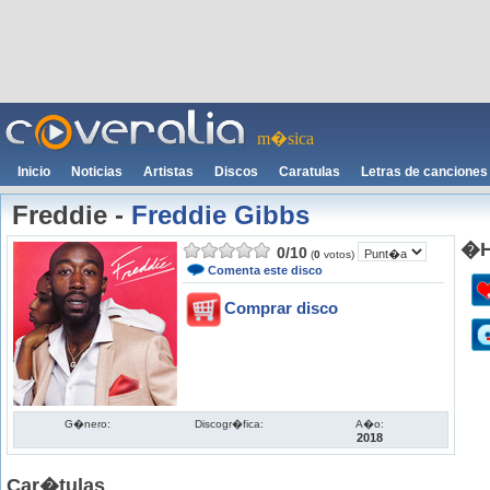
m�sica
Inicio
Noticias
Artistas
Discos
Caratulas
Letras de canciones
Freddie
-
Freddie Gibbs
�H
0
/
10
(
0
votos)
Comenta este disco
Comprar disco
G�nero:
Discogr�fica:
A�o:
2018
Car�tulas