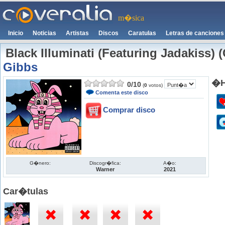
m�sica
Inicio
Noticias
Artistas
Discos
Caratulas
Letras de canciones
Black Illuminati (Featuring Jadakiss) 
Gibbs
�H
0
/
10
(
0
votos)
Comenta este disco
Comprar disco
G�nero:
Discogr�fica:
A�o:
Warner
2021
Car�tulas