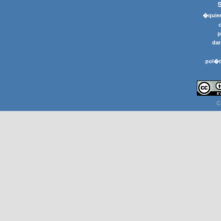
�quier
p
dar
pol�t
C