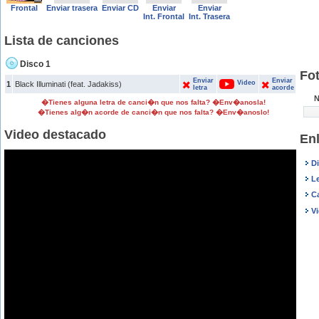
Frontal
Enviar trasera
Enviar CD
Enviar
Enviar
Int. Frontal
Int. Trasera
Lista de canciones
Disco 1
Fo
Enviar
Enviar
Video
1
Black Illuminati (feat. Jadakiss)
letra
acorde
N
�Tienes alguna letra de canci�n que nos falta? �Env�anosla!
�Tienes alg�n acorde de canci�n que nos falta? �Env�anoslo!
Video destacado
En
D
L
C
V