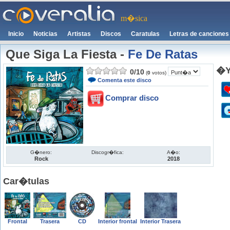
m�sica
Inicio
Noticias
Artistas
Discos
Caratulas
Letras de canciones
Que Siga La Fiesta
-
Fe De Ratas
�Y
0
/
10
(
0
votos)
Comenta este disco
Comprar disco
G�nero:
Discogr�fica:
A�o:
Rock
2018
Car�tulas
Frontal
Trasera
CD
Interior frontal
Interior Trasera