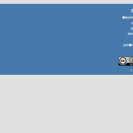
�quier
p
dar
pol�t
C