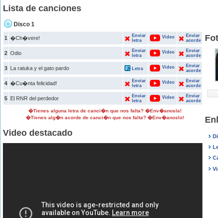
Lista de canciones
Disco 1
Enviar
Enviar
Fo
Video
1
�Ch�vere!
letra
acorde
Enviar
Enviar
Video
2
Odio
letra
acorde
Enviar
Video
3
La ratuka y el gato pardo
Letra
acorde
Enviar
Enviar
Video
4
�Cu�nta felicidad!
letra
acorde
Enviar
Enviar
Video
5
El RNR del perdedor
letra
acorde
�Tienes alguna letra de canci�n que nos falta? �Env�anosla!
�Tienes alg�n acorde de canci�n que nos falta? �Env�anoslo!
En
Video destacado
D
Le
C
V