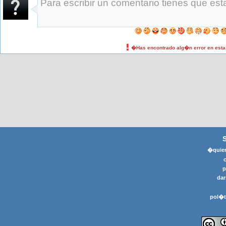
�Has encontrado alg�n error en est
�quier
p
dar
pol�t