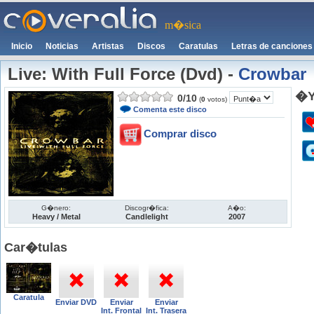
m�sica
Inicio
Noticias
Artistas
Discos
Caratulas
Letras de canciones
Live: With Full Force (Dvd)
-
Crowbar
�Y
0
/
10
(
0
votos)
Comenta este disco
Comprar disco
G�nero:
Discogr�fica:
A�o:
Heavy / Metal
Candlelight
2007
Car�tulas
Caratula
Enviar DVD
Enviar
Enviar
Int. Frontal
Int. Trasera