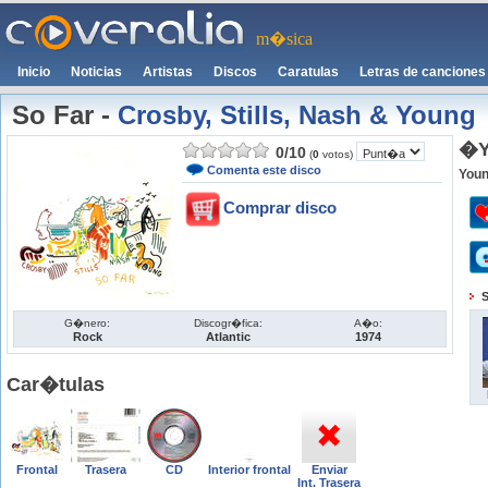
m�sica
Inicio
Noticias
Artistas
Discos
Caratulas
Letras de canciones
So Far
-
Crosby, Stills, Nash & Young
�Y
0
/
10
(
0
votos)
Comenta este disco
You
Comprar disco
S
G�nero:
Discogr�fica:
A�o:
Rock
Atlantic
1974
Car�tulas
Frontal
Trasera
CD
Interior frontal
Enviar
Int. Trasera