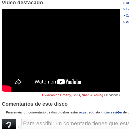
Video destacado
Di
Le
Ca
Vi
Videos de Crosby, Stills, Nash & Young
(11 videos)
Comentarios de este disco
Para enviar un comentario de disco debes estar
registrado
y/o
iniciar sesi�n
de u