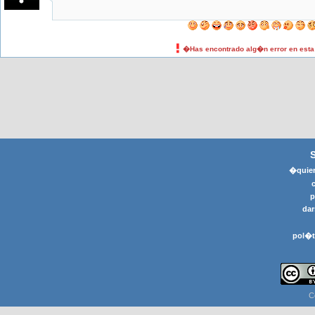
�Has encontrado alg�n error en est
�quier
p
dar
pol�t
C