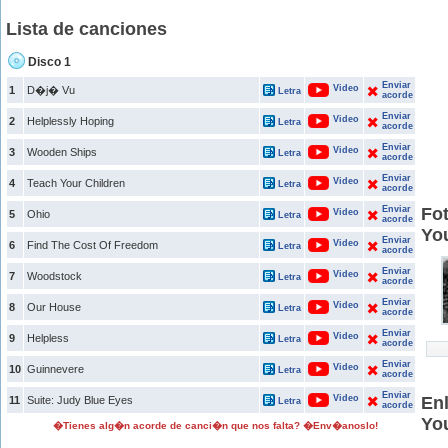
Lista de canciones
Disco 1
Enviar
Video
1
D�j� Vu
Letra
acorde
Enviar
Video
2
Helplessly Hoping
Letra
acorde
Enviar
Video
3
Wooden Ships
Letra
acorde
Enviar
Video
4
Teach Your Children
Letra
acorde
Enviar
Fot
Video
5
Ohio
Letra
acorde
Yo
Enviar
Video
6
Find The Cost Of Freedom
Letra
acorde
Enviar
Video
7
Woodstock
Letra
acorde
Enviar
Video
8
Our House
Letra
acorde
Enviar
Video
9
Helpless
Letra
acorde
Enviar
Video
10
Guinnevere
Letra
acorde
Enviar
Video
Enl
11
Suite: Judy Blue Eyes
Letra
acorde
Yo
�Tienes alg�n acorde de canci�n que nos falta? �Env�anoslo!