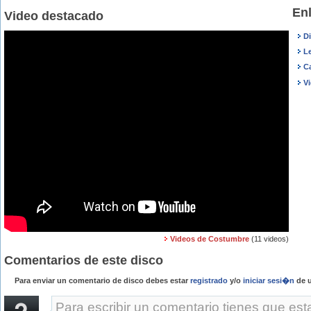
En
Video destacado
D
L
C
V
Videos de Costumbre
(11 videos)
Comentarios de este disco
Para enviar un comentario de disco debes estar
registrado
y/o
iniciar sesi�n
de u