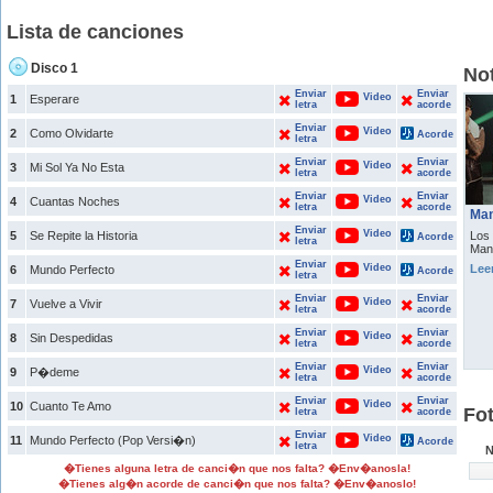
Lista de canciones
Disco 1
Not
Enviar
Enviar
Video
1
Esperare
letra
acorde
Enviar
Video
2
Como Olvidarte
Acorde
letra
Enviar
Enviar
Video
3
Mi Sol Ya No Esta
letra
acorde
Enviar
Enviar
Video
4
Cuantas Noches
letra
acorde
Man
Enviar
Video
5
Se Repite la Historia
Los 
Acorde
letra
Manu
Enviar
Video
Lee
6
Mundo Perfecto
Acorde
letra
Enviar
Enviar
Video
7
Vuelve a Vivir
letra
acorde
Enviar
Enviar
Video
8
Sin Despedidas
letra
acorde
Enviar
Enviar
Video
9
P�deme
letra
acorde
Enviar
Enviar
Video
10
Cuanto Te Amo
Fo
letra
acorde
Enviar
Video
11
Mundo Perfecto (Pop Versi�n)
Acorde
letra
N
�Tienes alguna letra de canci�n que nos falta? �Env�anosla!
�Tienes alg�n acorde de canci�n que nos falta? �Env�anoslo!