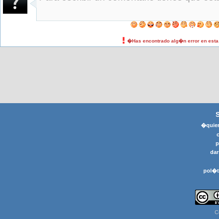
�Has encontrado alg�n error en est
�quier
p
dar
pol�t
C