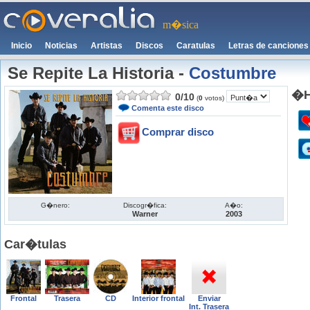
m�sica
Inicio
Noticias
Artistas
Discos
Caratulas
Letras de canciones
Se Repite La Historia
-
Costumbre
�H
0
/
10
(
0
votos)
Comenta este disco
Comprar disco
G�nero:
Discogr�fica:
A�o:
Warner
2003
Car�tulas
Frontal
Trasera
CD
Interior frontal
Enviar
Int. Trasera