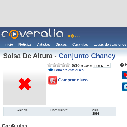
m�sica
Inicio
Noticias
Artistas
Discos
Caratulas
Letras de canciones
Salsa De Altura
-
Conjunto Chaney
�H
0
/
10
(
0
votos)
Comenta este disco
Comprar disco
G�nero:
Discogr�fica:
A�o:
1992
Car�tulas