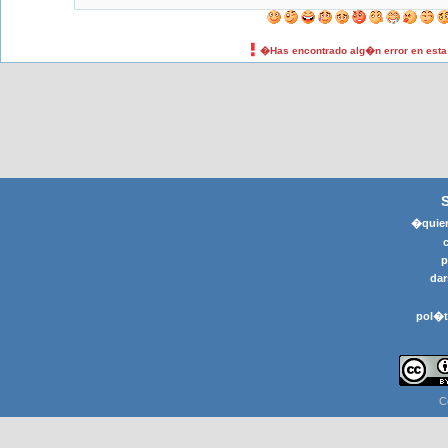
�Has encontrado alg�n error en est
�quier
p
dar
pol�t
C