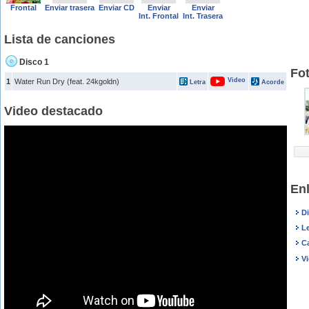
Frontal
Enviar trasera
Enviar CD
Enviar
Enviar
Int. Frontal
Int. Trasera
Lista de canciones
Disco 1
Fot
Video
1
Water Run Dry (feat. 24kgoldn)
Letra
Acorde
Video destacado
Enl
Di
Le
C
Vi