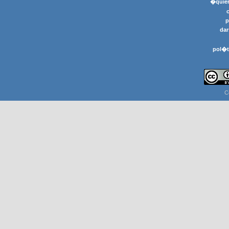
�quier
p
dar
pol�t
C