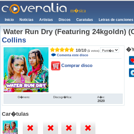
m�sica
Inicio
Noticias
Artistas
Discos
Caratulas
Letras de canciones
Water Run Dry (Featuring 24kgoldn) (
Collins
�Y
10
/
10
(
1
votos)
Comenta este disco
Comprar disco
G�nero:
Discogr�fica:
A�o:
2020
Car�tulas