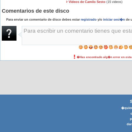
Videos de Camilo Sesto
(15 videos)
Comentarios de este disco
Para enviar un comentario de disco debes estar
registrado
y/o
iniciar sesi�n
de u
�Has encontrado alg�n error en est
�quier
p
dar