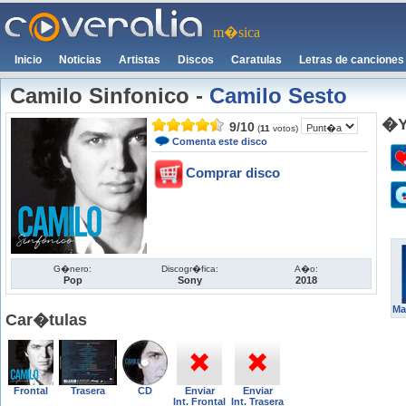
m�sica
Inicio
Noticias
Artistas
Discos
Caratulas
Letras de canciones
Camilo Sinfonico
-
Camilo Sesto
�Y
9
/
10
(
11
votos)
Comenta este disco
Comprar disco
G�nero:
Discogr�fica:
A�o:
Pop
Sony
2018
Ma
Car�tulas
Frontal
Trasera
CD
Enviar
Enviar
Int. Frontal
Int. Trasera