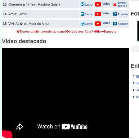
Enviar
Video
13
Quererte a Ti (feat. Pastora Soler)
Letra
acorde
Fo
Video
14
Amor... Amar
Letra
Acorde
Video
15
Vivir As� es Morir de Amor
Letra
Acorde
�Tienes alg�n acorde de canci�n que nos falta? �Env�anoslo!
Video destacado
En
D
L
C
V