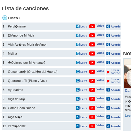
Lista de canciones
Disco 1
Video
1
Perd�name
Letra
Acorde
Video
2
El Amor de Mi Vida
Letra
Acorde
Video
3
Vivir As� es Morir de Amor
Letra
Acorde
Not
Video
4
Melina
Letra
Acorde
Video
5
�Quieres ser Mi Amante?
Letra
Acorde
Enviar
Video
6
Getseman� (Oraci�n del Huerto)
Letra
acorde
Enviar
Video
7
Quererte a Ti (Piano y Voz)
Letra
acorde
Video
8
Ayudadme
Letra
Acorde
Cam
El c
Video
9
Algo de M�
Letra
Acorde
pr�x
m�s 
Video
10
Como Cada Noche
Letra
Acorde
ret
Lee
Video
11
Algo M�s
Letra
Acorde
Video
12
Perd�name
Letra
Acorde