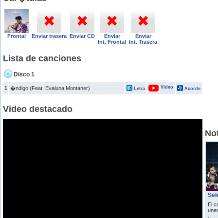
Frontal
Enviar trasera
Enviar CD
Enviar
Enviar
Int. Frontal
Int. Trasera
Lista de canciones
Disco 1
Video
1
�ndigo (Feat. Evaluna Montaner)
Letra
Acorde
Video destacado
Not
Sel
El c
unen