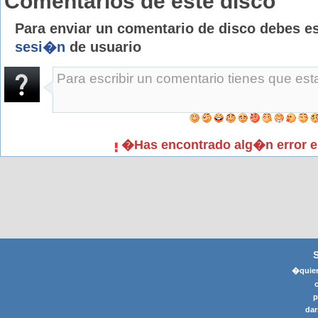
Comentarios de este disco
Para enviar un comentario de disco debes e
sesi�n
de usuario
�Has encontrado alg�n error e
�quier
p
dar