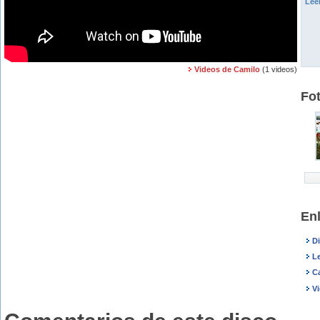
Lee
Videos de Camilo
(1 videos)
Fo
En
D
L
C
V