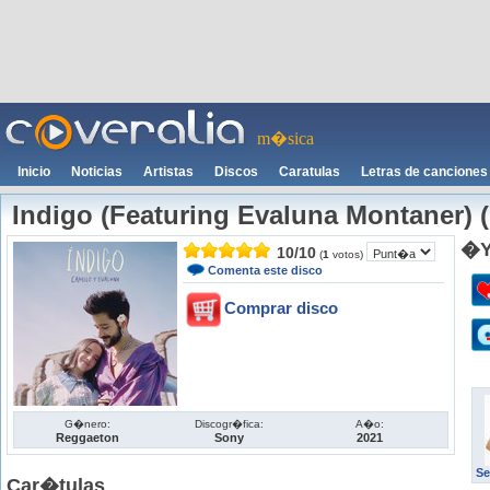
m�sica
Inicio
Noticias
Artistas
Discos
Caratulas
Letras de canciones
Indigo (Featuring Evaluna Montaner) 
�Y
10
/
10
(
1
votos)
Comenta este disco
Comprar disco
G�nero:
Discogr�fica:
A�o:
Reggaeton
Sony
2021
Se
Car�tulas