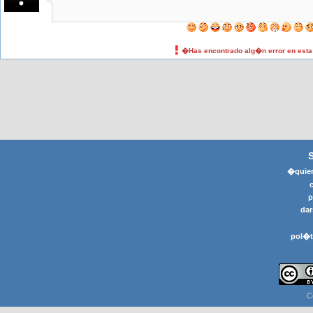
�Has encontrado alg�n error en est
�quier
p
dar
pol�t
C