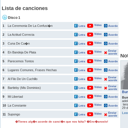
Lista de canciones
Disco 1
Video
1
La Ceremonia De La Confusi�n
Letra
Acorde
Video
2
La Actitud Correcta
Letra
Acorde
Video
3
Cuna De Ca�n
Letra
Acorde
Enviar
Video
4
En Bandeja De Plata
Letra
acorde
Not
Video
5
Parecemos Tontos
Letra
Acorde
Video
6
Lugares Comunes, Frases Hechas
Letra
Acorde
Enviar
Video
7
Al Filo De Un Cuchillo
Letra
acorde
Enviar
Video
8
Bartleby (Mis Dominios)
Letra
acorde
Bun
Video
9
Mi Libertad
Letra
Acorde
Bun
adel
lanz
Video
10
La Constante
Letra
Acorde
29 d
Lee
Enviar
Video
11
Supongo
Letra
acorde
�Tienes alg�n acorde de canci�n que nos falta? �Env�anoslo!