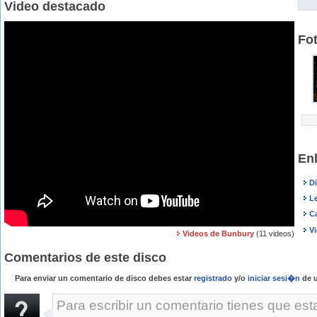
Video destacado
Fo
En
D
L
C
V
Videos de Bunbury
(11 videos)
Comentarios de este disco
Para enviar un comentario de disco debes estar
registrado
y/o
iniciar sesi�n
de u