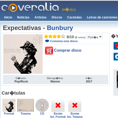
m�sica
Inicio
Noticias
Artistas
Discos
Caratulas
Letras de canciones
Expectativas
-
Bunbury
�Y
8
/
10
(
2
votos)
Comenta este disco
Comprar disco
G�nero:
Discogr�fica:
A�o:
Pop/Rock
Warner
2017
Car�tulas
Frontal
Trasera
CD
Enviar
Enviar
Int. Frontal
Int. Trasera