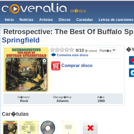
m�sica
Inicio
Noticias
Artistas
Discos
Caratulas
Letras de canciones
Retrospective: The Best Of Buffalo Sp
Springfield
�Y
0
/
10
(
0
votos)
Comenta este disco
Comprar disco
G�nero:
Discogr�fica:
A�o:
Rock
Atlantic
1969
Car�tulas