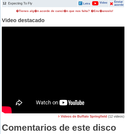
Enviar
Video
12
Expecting To Fly
Letra
acorde
�Tienes alg�n acorde de canci�n que nos falta? �Env�anoslo!
Video destacado
Videos de Buffalo Springfield
(12 videos)
Comentarios de este disco