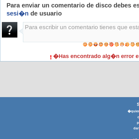
Para enviar un comentario de disco debes e
sesi�n
de usuario
�Has encontrado alg�n error e
�quier
p
dar