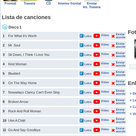
Frontal
Trasera
CD
Interior frontal
Enviar
Int. Trasera
Lista de canciones
Disco 1
Fot
Enviar
Video
1
For What It's Worth
Letra
acorde
Enviar
Video
2
Mr. Soul
Letra
acorde
Enviar
Video
3
Sit Down, I Think I Love You
Letra
acorde
Enviar
Video
4
Kind Woman
Letra
acorde
Enviar
Video
5
Bluebird
Letra
acorde
Enviar
Enl
Video
6
On The Way Home
Letra
acorde
Enviar
Video
7
Nowadays Clancy Can't Even Sing
Letra
Di
acorde
Le
Enviar
Video
8
Broken Arrow
Letra
acorde
Ca
Enviar
Video
9
Rock And Roll Woman
Letra
acorde
Vi
Enviar
Video
10
I Am A Child
Letra
acorde
Enviar
Video
11
Go And Say Goodbye
Letra
acorde