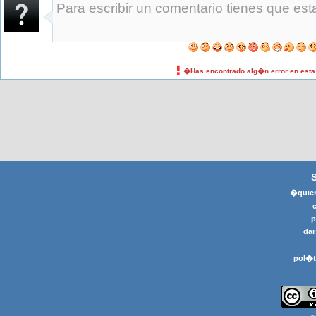
�Has encontrado alg�n error en est
�quier
p
dar
pol�t