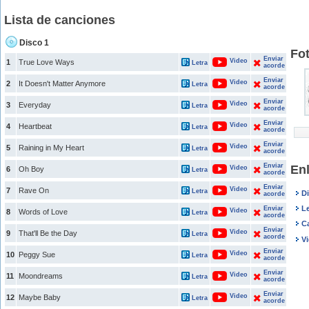
Lista de canciones
Disco 1
Fo
Enviar
Video
1
True Love Ways
Letra
acorde
Enviar
Video
2
It Doesn't Matter Anymore
Letra
acorde
Enviar
Video
3
Everyday
Letra
acorde
Enviar
Video
4
Heartbeat
Letra
acorde
Enviar
Video
5
Raining in My Heart
Letra
acorde
Enviar
En
Video
6
Oh Boy
Letra
acorde
Enviar
Video
7
Rave On
Letra
D
acorde
L
Enviar
Video
8
Words of Love
Letra
acorde
C
Enviar
Video
9
That'll Be the Day
Letra
acorde
V
Enviar
Video
10
Peggy Sue
Letra
acorde
Enviar
Video
11
Moondreams
Letra
acorde
Enviar
Video
12
Maybe Baby
Letra
acorde