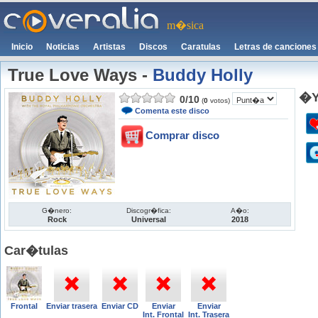
m�sica
Inicio
Noticias
Artistas
Discos
Caratulas
Letras de canciones
True Love Ways
-
Buddy Holly
�Y
0
/
10
(
0
votos)
Comenta este disco
Comprar disco
G�nero:
Discogr�fica:
A�o:
Rock
Universal
2018
Car�tulas
Frontal
Enviar trasera
Enviar CD
Enviar
Enviar
Int. Frontal
Int. Trasera