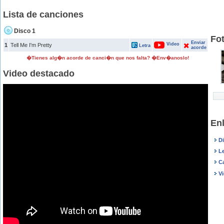
Lista de canciones
Disco 1
Fot
Enviar
Video
1
Tell Me I'm Pretty
Letra
acorde
�Tienes alg�n acorde de canci�n que nos falta? �Env�anoslo!
Video destacado
Enl
Di
Le
Ca
Vi