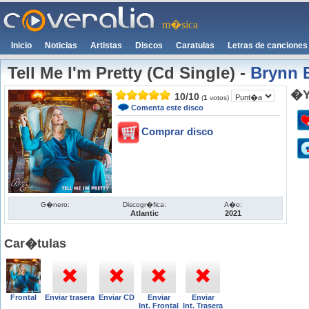
m�sica
Inicio
Noticias
Artistas
Discos
Caratulas
Letras de canciones
Tell Me I'm Pretty (Cd Single)
-
Brynn E
�Y
10
/
10
(
1
votos)
Comenta este disco
Comprar disco
G�nero:
Discogr�fica:
A�o:
Atlantic
2021
Car�tulas
Frontal
Enviar trasera
Enviar CD
Enviar
Enviar
Int. Frontal
Int. Trasera