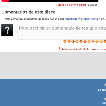
Videos de Brynn Elliott
(1 videos)
Comentarios de este disco
Para enviar un comentario de disco debes estar
registrado
y/o
iniciar sesi�n
de u
�Has encontrado alg�n error en est
�quier
p
dar