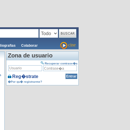
cine
Biografias
Colaborar
Zona de usuario
Recuperar contrase�a
s
Reg�strate
�Por qu� registrarme?