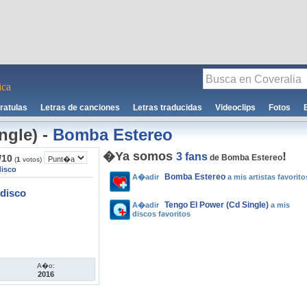
ca
ratulas
Letras de canciones
Letras traducidas
Videoclips
Fotos
ngle)
-
Bomba Estereo
�Ya somos
!
3 fans
/
10
de Bomba Estereo
(
1
votos)
disco
Bomba Estereo
A�adir
a mis artistas favorito
disco
Tengo El Power (Cd Single)
A�adir
a mis
discos favoritos
A�o:
2016