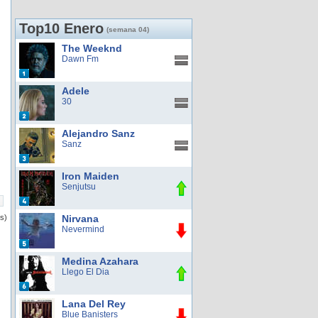
Top10 Enero
(semana 04)
The Weeknd
Dawn Fm
Adele
30
Alejandro Sanz
Sanz
Iron Maiden
Senjutsu
os)
Nirvana
Nevermind
Medina Azahara
Llego El Dia
Lana Del Rey
Blue Banisters