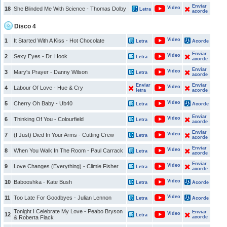
Enviar
Video
18
She Blinded Me With Science - Thomas Dolby
Letra
acorde
Disco 4
Video
1
It Started With A Kiss - Hot Chocolate
Letra
Acorde
Enviar
Video
2
Sexy Eyes - Dr. Hook
Letra
acorde
Enviar
Video
3
Mary's Prayer - Danny Wilson
Letra
acorde
Enviar
Enviar
Video
4
Labour Of Love - Hue & Cry
letra
acorde
Video
5
Cherry Oh Baby - Ub40
Letra
Acorde
Enviar
Video
6
Thinking Of You - Colourfield
Letra
acorde
Enviar
Video
7
(I Just) Died In Your Arms - Cutting Crew
Letra
acorde
Enviar
Video
8
When You Walk In The Room - Paul Carrack
Letra
acorde
Enviar
Video
9
Love Changes (Everything) - Climie Fisher
Letra
acorde
Video
10
Babooshka - Kate Bush
Letra
Acorde
Video
11
Too Late For Goodbyes - Julian Lennon
Letra
Acorde
Tonight I Celebrate My Love - Peabo Bryson
Enviar
Video
12
Letra
& Roberta Flack
acorde