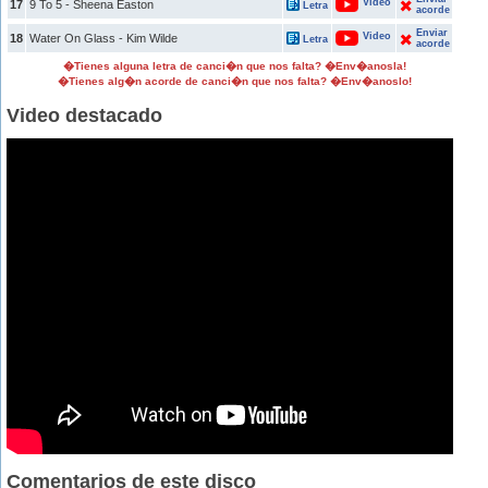
Video
17
9 To 5 - Sheena Easton
Letra
acorde
Enviar
Video
18
Water On Glass - Kim Wilde
Letra
acorde
�Tienes alguna letra de canci�n que nos falta? �Env�anosla!
�Tienes alg�n acorde de canci�n que nos falta? �Env�anoslo!
Video destacado
Comentarios de este disco