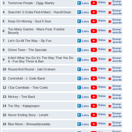
Enviar
Video
3
Tomorrow People - Ziggy Marley
Letra
acorde
Enviar
Video
4
Searchin' (I Gotta Find A Man) - Hazell Dean
Letra
acorde
Enviar
Video
5
Keep On Moving - Soul II Soul
Letra
acorde
Too Many Games - Maze Feat. Frankie
Enviar
Video
6
Letra
Beverly
acorde
Enviar
Video
7
Let's Go All The Way - Sly Fox
Letra
acorde
Enviar
Video
8
Ghost Town - The Specials
Letra
acorde
It Ain't What You Do It's The Way That You Do
Enviar
Video
9
Letra
It - Fun Boy Three & Ban
acorde
Enviar
Video
10
Round And Round - Jaki Graham
Letra
acorde
Enviar
Video
11
Centrefold - J. Geils Band
Letra
acorde
Enviar
Video
12
I Eat Cannibals - Toto Coelo
Letra
acorde
Enviar
Video
13
Mickey - Toni Basil
Letra
acorde
Enviar
Video
14
Too Shy - Kajagoogoo
Letra
acorde
Enviar
Video
15
Never Ending Story - Limahl
Letra
acorde
Enviar
Video
16
Blue Moon - Showaddywaddy
Letra
acorde
Enviar