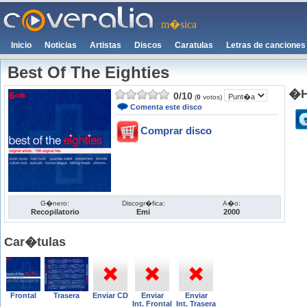
m�sica
Inicio
Noticias
Artistas
Discos
Caratulas
Letras de canciones
Best Of The Eighties
�Ha
0
/
10
(
0
votos)
Comenta este disco
Comprar disco
G�nero:
Discogr�fica:
A�o:
Recopilatorio
Emi
2000
Car�tulas
Frontal
Trasera
Enviar CD
Enviar
Enviar
Int. Frontal
Int. Trasera