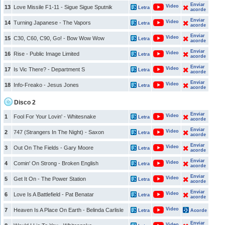
Enviar
Video
13
Love Missile F1-11 - Sigue Sigue Sputnik
Letra
acorde
Enviar
Video
14
Turning Japanese - The Vapors
Letra
acorde
Enviar
Video
15
C30, C60, C90, Go! - Bow Wow Wow
Letra
acorde
Enviar
Video
16
Rise - Public Image Limited
Letra
acorde
Enviar
Video
17
Is Vic There? - Department S
Letra
acorde
Enviar
Video
18
Info-Freako - Jesus Jones
Letra
acorde
Disco 2
Enviar
Video
1
Fool For Your Lovin' - Whitesnake
Letra
acorde
Enviar
Video
2
747 (Strangers In The Night) - Saxon
Letra
acorde
Enviar
Video
3
Out On The Fields - Gary Moore
Letra
acorde
Enviar
Video
4
Comin' On Strong - Broken English
Letra
acorde
Enviar
Video
5
Get It On - The Power Station
Letra
acorde
Enviar
Video
6
Love Is A Battlefield - Pat Benatar
Letra
acorde
Video
7
Heaven Is A Place On Earth - Belinda Carlisle
Letra
Acorde
Enviar
Video