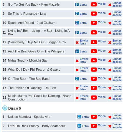
Enviar
Video
8
Got To Get You Back - Kym Mazelle
Letra
acorde
Enviar
Video
9
So This Is Romance - Linx
Letra
acorde
Enviar
Video
10
Round And Round - Jaki Graham
Letra
acorde
Living In A Box - Living In A Box - Living In A
Enviar
Video
11
Letra
Box
acorde
Enviar
Enviar
Video
12
(Somebody) Help Me Out - Beggar & Co
letra
acorde
Enviar
Video
13
And The Beat Goes On - The Whispers
Letra
acorde
Enviar
Enviar
Video
14
Midas Touch - Midnight Star
letra
acorde
Enviar
Enviar
Video
15
What Do I Do - Phil Fearon & Galaxy
letra
acorde
Enviar
Video
16
On The Beat - The Bbq Band
Letra
acorde
Enviar
Enviar
Video
17
The Politics Of Dancing - Re-Flex
letra
acorde
Music Makes You Feel Like Dancing - Brass
Enviar
Enviar
Video
18
Construction
letra
acorde
Disco 6
Enviar
Video
1
Nelson Mandela - Special Aka
Letra
acorde
Enviar
Video
2
Let's Do Rock Steady - Body Snatchers
Letra
acorde