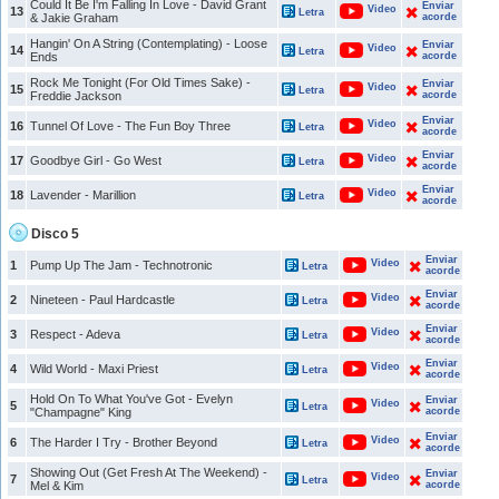
Could It Be I'm Falling In Love - David Grant
Enviar
Video
13
Letra
& Jakie Graham
acorde
Hangin' On A String (Contemplating) - Loose
Enviar
Video
14
Letra
Ends
acorde
Rock Me Tonight (For Old Times Sake) -
Enviar
Video
15
Letra
Freddie Jackson
acorde
Enviar
Video
16
Tunnel Of Love - The Fun Boy Three
Letra
acorde
Enviar
Video
17
Goodbye Girl - Go West
Letra
acorde
Enviar
Video
18
Lavender - Marillion
Letra
acorde
Disco 5
Enviar
Video
1
Pump Up The Jam - Technotronic
Letra
acorde
Enviar
Video
2
Nineteen - Paul Hardcastle
Letra
acorde
Enviar
Video
3
Respect - Adeva
Letra
acorde
Enviar
Video
4
Wild World - Maxi Priest
Letra
acorde
Hold On To What You've Got - Evelyn
Enviar
Video
5
Letra
"Champagne" King
acorde
Enviar
Video
6
The Harder I Try - Brother Beyond
Letra
acorde
Showing Out (Get Fresh At The Weekend) -
Enviar
Video
7
Letra
Mel & Kim
acorde