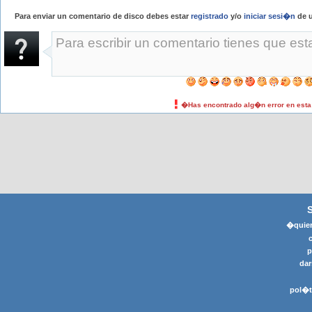
Para enviar un comentario de disco debes estar
registrado
y/o
iniciar sesi�n
de u
�Has encontrado alg�n error en est
�quier
p
dar
pol�t