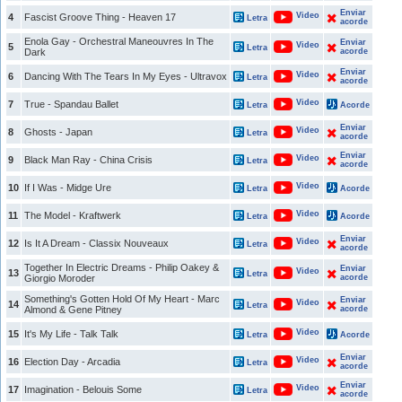
Enviar
Video
4
Fascist Groove Thing - Heaven 17
Letra
acorde
Enola Gay - Orchestral Maneouvres In The
Enviar
Video
5
Letra
Dark
acorde
Enviar
Video
6
Dancing With The Tears In My Eyes - Ultravox
Letra
acorde
Video
7
True - Spandau Ballet
Letra
Acorde
Enviar
Video
8
Ghosts - Japan
Letra
acorde
Enviar
Video
9
Black Man Ray - China Crisis
Letra
acorde
Video
10
If I Was - Midge Ure
Letra
Acorde
Video
11
The Model - Kraftwerk
Letra
Acorde
Enviar
Video
12
Is It A Dream - Classix Nouveaux
Letra
acorde
Together In Electric Dreams - Philip Oakey &
Enviar
Video
13
Letra
Giorgio Moroder
acorde
Something's Gotten Hold Of My Heart - Marc
Enviar
Video
14
Letra
Almond & Gene Pitney
acorde
Video
15
It's My Life - Talk Talk
Letra
Acorde
Enviar
Video
16
Election Day - Arcadia
Letra
acorde
Enviar
Video
17
Imagination - Belouis Some
Letra
acorde