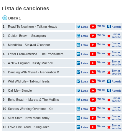
Lista de canciones
Disco 1
Video
1
Road To Nowhere - Talking Heads
Letra
Acorde
Enviar
Video
2
Golden Brown - Stranglers
Letra
acorde
Enviar
Video
3
Mandinka - Sin�ad O'connor
Letra
acorde
Enviar
Video
4
Letter From America - The Proclaimers
Letra
acorde
Enviar
Video
5
A New England - Kirsty Maccoll
Letra
acorde
Enviar
Video
6
Dancing With Myself - Generation X
Letra
acorde
Video
7
Wild Wild Life - Talking Heads
Letra
Acorde
Video
8
Call Me - Blondie
Letra
Acorde
Enviar
Video
9
Echo Beach - Martha & The Muffins
Letra
acorde
Enviar
Video
10
Senses Working Overtime - Xtc
Letra
acorde
Enviar
Video
11
51st State - New Model Army
Letra
acorde
Enviar
Video
12
Love Like Blood - Killing Joke
Letra
acorde