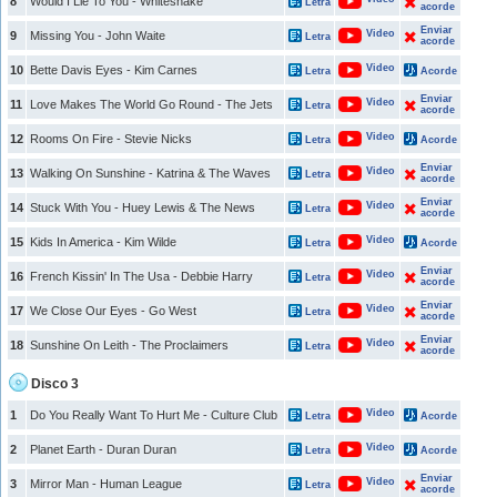
8
Would I Lie To You - Whitesnake
Letra
acorde
Enviar
Video
9
Missing You - John Waite
Letra
acorde
Video
10
Bette Davis Eyes - Kim Carnes
Letra
Acorde
Enviar
Video
11
Love Makes The World Go Round - The Jets
Letra
acorde
Video
12
Rooms On Fire - Stevie Nicks
Letra
Acorde
Enviar
Video
13
Walking On Sunshine - Katrina & The Waves
Letra
acorde
Enviar
Video
14
Stuck With You - Huey Lewis & The News
Letra
acorde
Video
15
Kids In America - Kim Wilde
Letra
Acorde
Enviar
Video
16
French Kissin' In The Usa - Debbie Harry
Letra
acorde
Enviar
Video
17
We Close Our Eyes - Go West
Letra
acorde
Enviar
Video
18
Sunshine On Leith - The Proclaimers
Letra
acorde
Disco 3
Video
1
Do You Really Want To Hurt Me - Culture Club
Letra
Acorde
Video
2
Planet Earth - Duran Duran
Letra
Acorde
Enviar
Video
3
Mirror Man - Human League
Letra
acorde