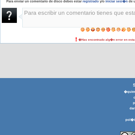
Para enviar un comentario de disco debes estar
registrado
y/o
iniciar sesi�n
de u
�Has encontrado alg�n error en est
�quier
p
dar
pol�t