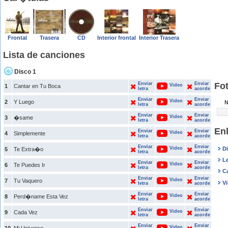
Frontal
Trasera
CD
Interior frontal
Interior Trasera
Lista de canciones
Disco 1
Enviar
Enviar
Fot
Video
1
Cantar en Tu Boca
letra
acorde
Enviar
Enviar
Video
2
Y Luego
N
letra
acorde
Enviar
Enviar
Video
3
�same
letra
acorde
Enl
Enviar
Enviar
Video
4
Simplemente
letra
acorde
Enviar
Enviar
Video
Di
5
Te Extra�o
letra
acorde
Le
Enviar
Enviar
Video
6
Te Puedes Ir
letra
acorde
C
Enviar
Enviar
Video
7
Tu Vaquero
Vi
letra
acorde
Enviar
Enviar
Video
8
Perd�name Esta Vez
letra
acorde
Enviar
Enviar
Video
9
Cada Vez
letra
acorde
Enviar
Enviar
Video