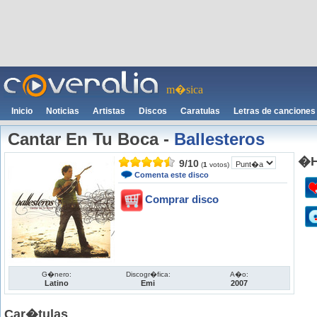
m�sica
Inicio
Noticias
Artistas
Discos
Caratulas
Letras de canciones
Cantar En Tu Boca
-
Ballesteros
�H
9
/
10
(
1
votos)
Comenta este disco
Comprar disco
G�nero:
Discogr�fica:
A�o:
Latino
Emi
2007
Car�tulas