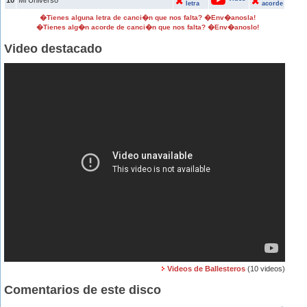
10
Mi Universo
letra
acorde
�Tienes alguna letra de canci�n que nos falta? �Env�anosla!
�Tienes alg�n acorde de canci�n que nos falta? �Env�anoslo!
Video destacado
Videos de Ballesteros
(10 videos)
Comentarios de este disco