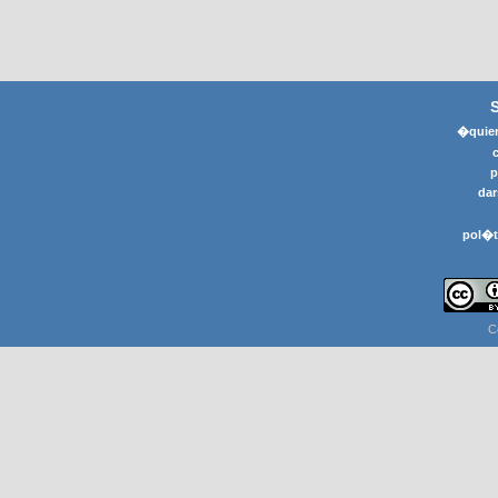
�quier
p
dar
pol�t
C