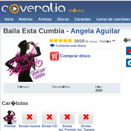
m�sica
Inicio
Noticias
Artistas
Discos
Caratulas
Letras de canciones
Baila Esta Cumbia
-
Angela Aguilar
�H
10
/
10
(
1
votos)
Comenta este disco
Comprar disco
G�nero:
Discogr�fica:
A�o:
2020
Car�tulas
Frontal
Enviar trasera
Enviar CD
Enviar
Enviar
Int. Frontal
Int. Trasera