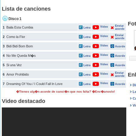
Lista de canciones
Disco 1
Fot
Enviar
Video
1
Baila Esta Cumbia
Letra
acorde
Enviar
Video
2
Como la Flor
Letra
acorde
Video
3
Bidi Bidi Bom Bom
Letra
Acorde
Video
4
No Me Queda M�s
Letra
Acorde
Video
5
Si una Vez
Letra
Acorde
Enviar
Enl
Video
6
Amor Prohibido
Letra
acorde
Video
7
Dreaming Of You / I Could Fall In Love
Letra
Acorde
D
�Tienes alg�n acorde de canci�n que nos falta? �Env�anoslo!
Le
C
Video destacado
V