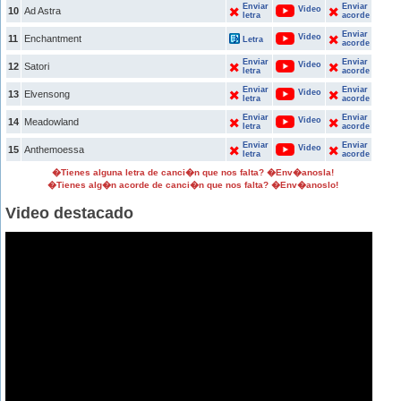
Enviar
Enviar
Video
10
Ad Astra
letra
acorde
Enviar
Video
11
Enchantment
Letra
acorde
Enviar
Enviar
Video
12
Satori
letra
acorde
Enviar
Enviar
Video
13
Elvensong
letra
acorde
Enviar
Enviar
Video
14
Meadowland
letra
acorde
Enviar
Enviar
Video
15
Anthemoessa
letra
acorde
�Tienes alguna letra de canci�n que nos falta? �Env�anosla!
�Tienes alg�n acorde de canci�n que nos falta? �Env�anoslo!
Video destacado