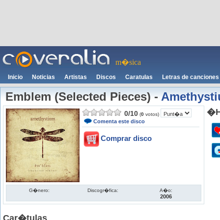
m�sica
Inicio
Noticias
Artistas
Discos
Caratulas
Letras de canciones
Emblem (Selected Pieces)
-
Amethyst
�H
0
/
10
(
0
votos)
Comenta este disco
Comprar disco
G�nero:
Discogr�fica:
A�o:
2006
Car�tulas