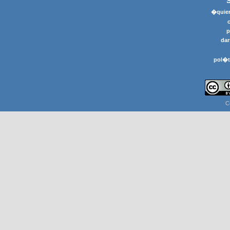
�quier
p
dar
pol�t
C