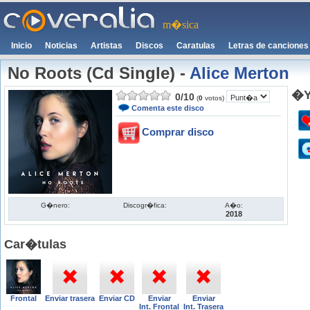
m�sica
Inicio
Noticias
Artistas
Discos
Caratulas
Letras de canciones
No Roots (Cd Single)
-
Alice Merton
�Y
0
/
10
(
0
votos)
Comenta este disco
Comprar disco
G�nero:
Discogr�fica:
A�o:
2018
Car�tulas
Frontal
Enviar trasera
Enviar CD
Enviar
Enviar
Int. Frontal
Int. Trasera