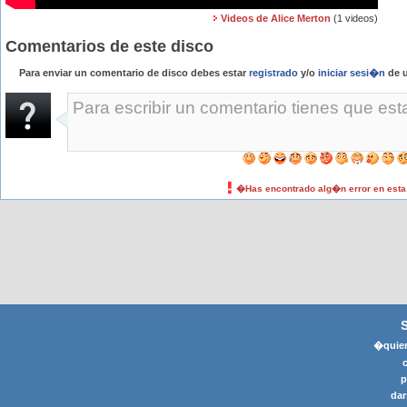
Videos de Alice Merton
(1 videos)
Comentarios de este disco
Para enviar un comentario de disco debes estar
registrado
y/o
iniciar sesi�n
de u
�Has encontrado alg�n error en est
�quier
p
dar