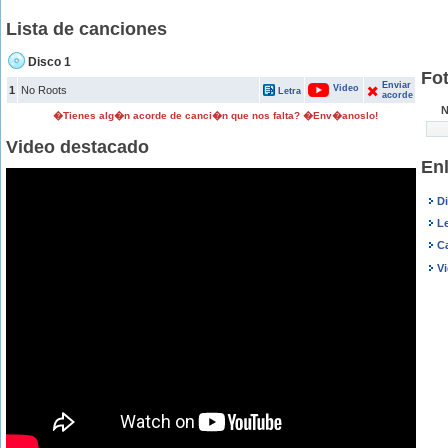
Lista de canciones
Disco 1
Fot
Enviar
Video
1
No Roots
Letra
acorde
N
�Tienes alg�n acorde de canci�n que nos falta? �Env�anoslo!
Video destacado
Enl
Di
Le
C
Vi