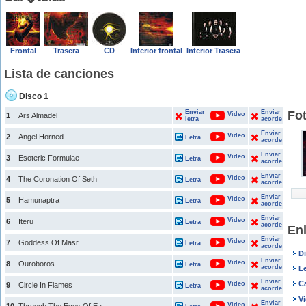
Frontal
Trasera
CD
Interior frontal
Interior Trasera
Lista de canciones
Disco 1
Enviar
Enviar
Fo
Video
1
Ars Almadel
letra
acorde
Enviar
Video
2
Angel Horned
Letra
acorde
Enviar
Video
3
Esoteric Formulae
Letra
acorde
Enviar
Video
4
The Coronation Of Seth
Letra
acorde
Enviar
Video
5
Hamunaptra
Letra
acorde
Enviar
Video
6
Iteru
Letra
acorde
En
Enviar
Video
7
Goddess Of Masr
Letra
acorde
D
Enviar
Video
8
Ouroboros
Letra
acorde
L
Enviar
C
Video
9
Circle In Flames
Letra
acorde
V
Enviar
Video