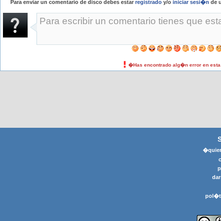
Para enviar un comentario de disco debes estar
registrado
y/o
iniciar sesi�n
de u
�Has encontrado alg�n error en est
�quier
p
dar
pol�t