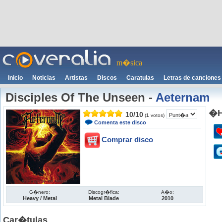
m�sica
Inicio
Noticias
Artistas
Discos
Caratulas
Letras de canciones
Disciples Of The Unseen
-
Aeternam
�H
10
/
10
(
1
votos)
Comenta este disco
Comprar disco
G�nero:
Discogr�fica:
A�o:
Heavy / Metal
Metal Blade
2010
Car�tulas