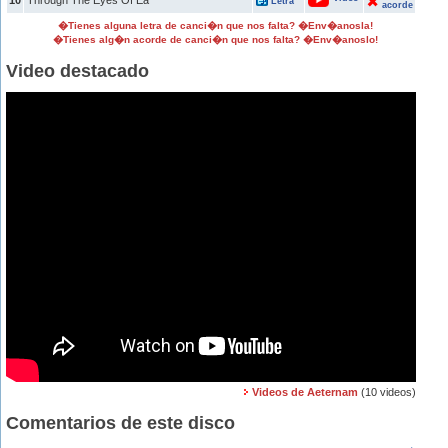
10
Through The Eyes Of Ea
Letra
acorde
�Tienes alguna letra de canci�n que nos falta? �Env�anosla!
�Tienes alg�n acorde de canci�n que nos falta? �Env�anoslo!
Video destacado
Videos de Aeternam
(10 videos)
Comentarios de este disco