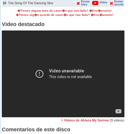
Enviar
Enviar
Video
10
The Song Of The Dancing Sins
letra
acorde
�Tienes alguna letra de canci�n que nos falta? �Env�anosla!
�Tienes alg�n acorde de canci�n que nos falta? �Env�anoslo!
Video destacado
Videos de Ablaze My Sorrow
(9 videos)
Comentarios de este disco