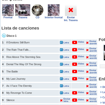
Frontal
Trasera
CD
Interior frontal
Enviar
Int. Trasera
Lista de canciones
Disco 1
Fo
Enviar
Video
1
If Emotions Still Burn
Letra
acorde
Enviar
Video
2
The Rain That Falls...
Letra
acorde
Enviar
Video
3
Rise Above The Storming Sea
Letra
acorde
Enviar
Video
4
Denial The Way Of The Strong
Letra
acorde
Enviar
Video
5
The Battle
Letra
acorde
Enviar
En
Video
6
My Last Journey
Letra
acorde
Enviar
7
As I Face The Eternity
Letra
D
acorde
Enviar
L
Video
8
My Revenge To Come
Letra
acorde
C
Enviar
Enviar
Video
9
Silence
letra
acorde
V