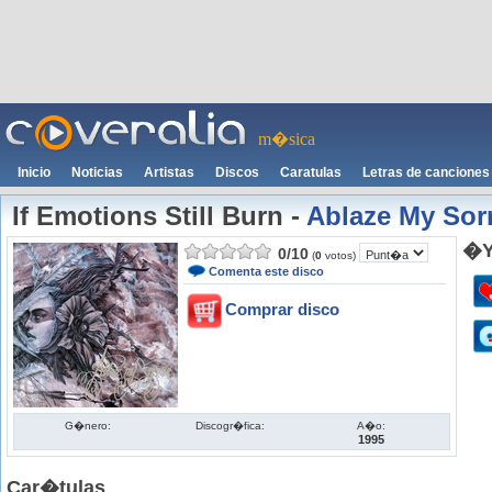
m�sica
Inicio
Noticias
Artistas
Discos
Caratulas
Letras de canciones
If Emotions Still Burn
-
Ablaze My Sor
�Y
0
/
10
(
0
votos)
Comenta este disco
Comprar disco
G�nero:
Discogr�fica:
A�o:
1995
Car�tulas