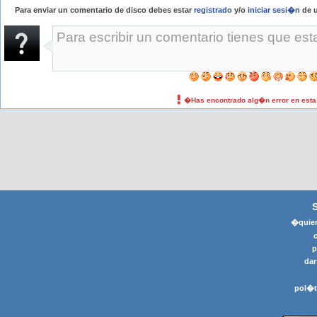
Para enviar un comentario de disco debes estar
registrado
y/o
iniciar sesi�n
de u
�Has encontrado alg�n error en est
�quier
p
dar
pol�t