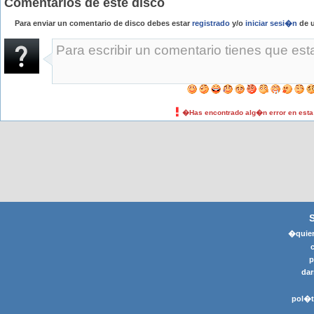
Comentarios de este disco
Para enviar un comentario de disco debes estar
registrado
y/o
iniciar sesi�n
de u
�Has encontrado alg�n error en est
�quier
p
dar
pol�t