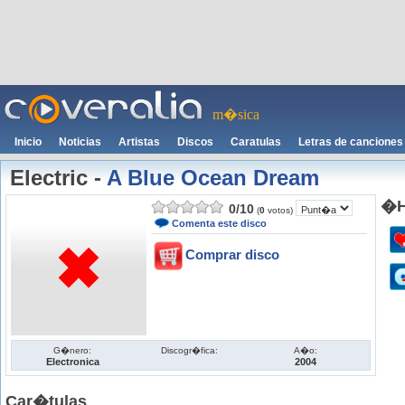
m�sica
Inicio
Noticias
Artistas
Discos
Caratulas
Letras de canciones
Electric
-
A Blue Ocean Dream
�H
0
/
10
(
0
votos)
Comenta este disco
Comprar disco
G�nero:
Discogr�fica:
A�o:
Electronica
2004
Car�tulas