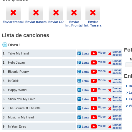
Enviar frontal
Enviar trasera
Enviar CD
Enviar
Enviar
Int. Frontal
Int. Trasera
Lista de canciones
Disco 1
Fo
Enviar
Video
1
Take My Hand
Letra
acorde
N
Enviar
Video
2
Hello Japan
Letra
acorde
Enviar
Video
3
Electric Poetry
Letra
acorde
En
Enviar
Video
4
In Orbit
Letra
acorde
D
Enviar
Video
5
Happy World
Letra
acorde
L
Enviar
Video
6
Show You My Love
C
Letra
acorde
V
Enviar
Video
7
The Sound Of The 80s
Letra
acorde
Enviar
Video
8
Music In My Head
Letra
acorde
Enviar
Video
9
In Your Eyes
Letra
acorde