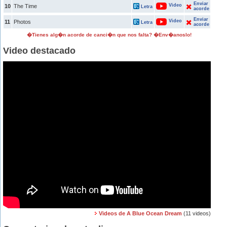
Enviar
Video
10
The Time
Letra
acorde
Enviar
Video
11
Photos
Letra
acorde
�Tienes alg�n acorde de canci�n que nos falta? �Env�anoslo!
Video destacado
Videos de A Blue Ocean Dream
(11 videos)