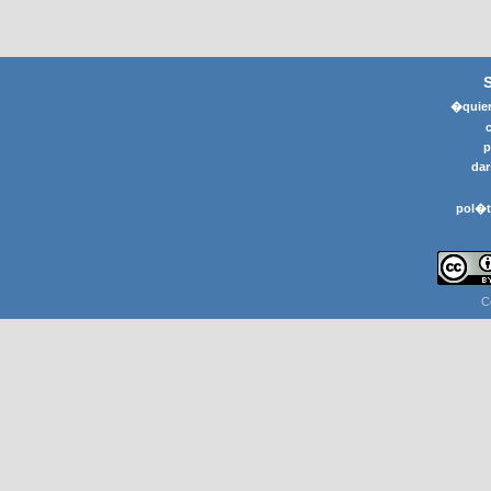
�quier
p
dar
pol�t
C