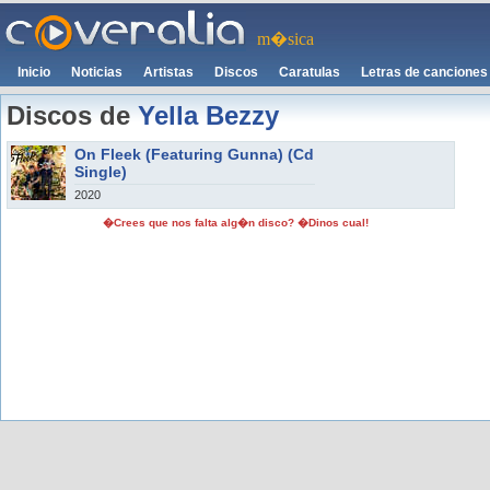
m�sica
Inicio
Noticias
Artistas
Discos
Caratulas
Letras de canciones
Discos de
Yella Bezzy
On Fleek (Featuring Gunna) (Cd
Single)
2020
�Crees que nos falta alg�n disco? �Dinos cual!