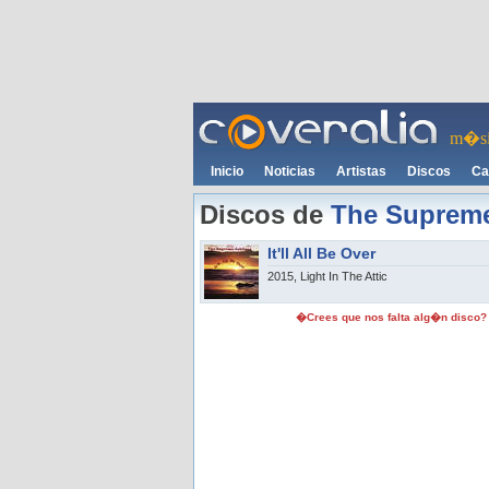
m�si
Inicio
Noticias
Artistas
Discos
Ca
Discos de
The Supreme
It'll All Be Over
2015, Light In The Attic
�Crees que nos falta alg�n disco?