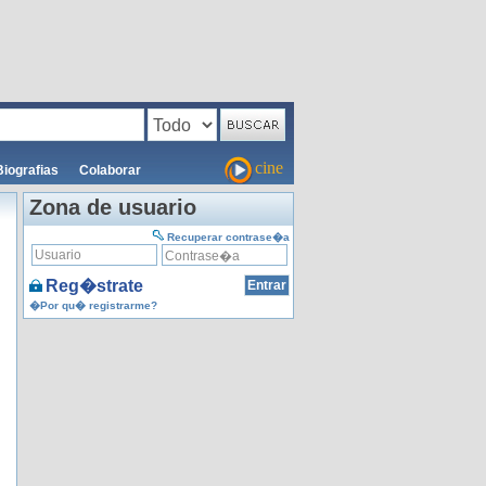
cine
Biografias
Colaborar
Zona de usuario
Recuperar contrase�a
Reg�strate
�Por qu� registrarme?