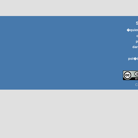
�quier
p
dar
pol�t
C