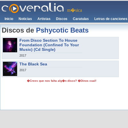
m�sica
Inicio
Noticias
Artistas
Discos
Caratulas
Letras de canciones
Discos de
Pshycotic Beats
From Disco Section To House
Foundation (Confined To Your
Music) (Cd Single)
2017
The Black Sea
2017
�Crees que nos falta alg�n disco? �Dinos cual!