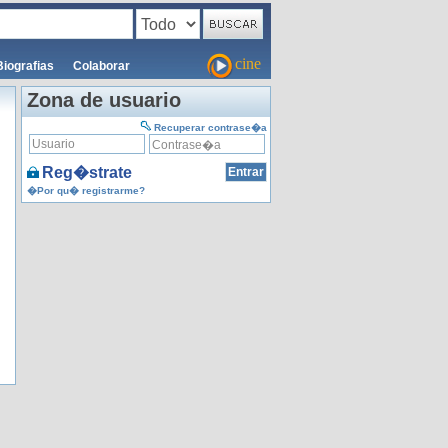
cine
Biografias
Colaborar
Zona de usuario
Recuperar contrase�a
Reg�strate
�Por qu� registrarme?