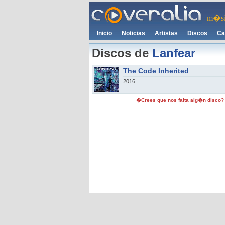
m�si
Inicio
Noticias
Artistas
Discos
Ca
Discos de
Lanfear
The Code Inherited
2016
�Crees que nos falta alg�n disco?