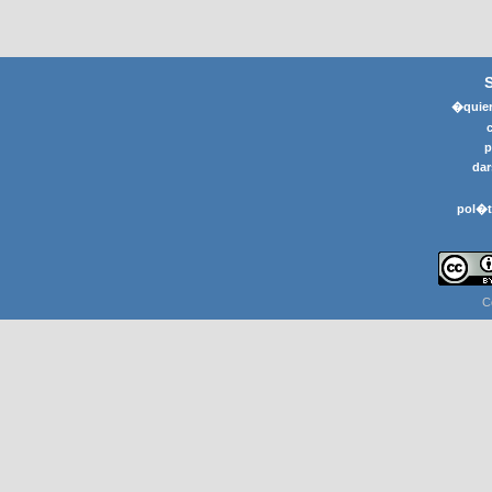
�quier
p
dar
pol�t
C