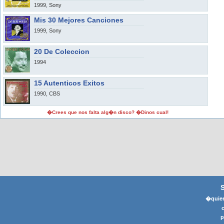
1999, Sony
Mis 30 Mejores Canciones
1999, Sony
20 De Coleccion
1994
15 Autenticos Exitos
1990, CBS
�Crees que nos falta alg�n disco? �Dinos cual!
�quier
p