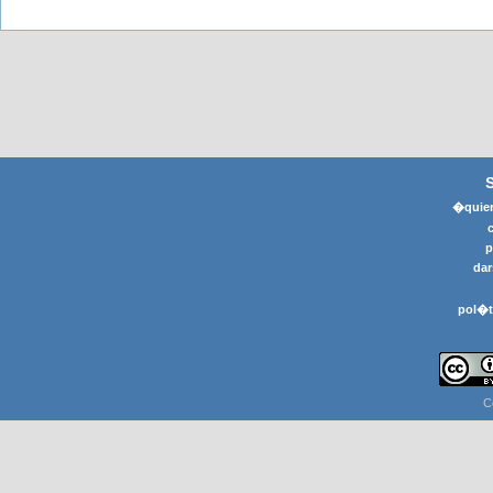
�quier
p
dar
pol�t
C