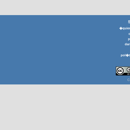
�quier
p
dar
pol�t
C