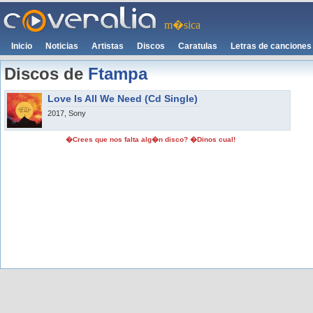
m�sica
Inicio
Noticias
Artistas
Discos
Caratulas
Letras de canciones
Discos de
Ftampa
Love Is All We Need (Cd Single)
2017, Sony
�Crees que nos falta alg�n disco? �Dinos cual!