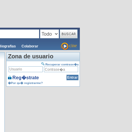
cine
Biografias
Colaborar
Zona de usuario
Recuperar contrase�a
Reg�strate
�Por qu� registrarme?