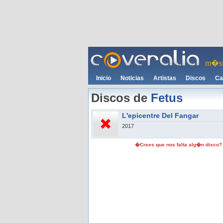
m�si
Inicio
Noticias
Artistas
Discos
Ca
Discos de
Fetus
L'epicentre Del Fangar
2017
�Crees que nos falta alg�n disco?