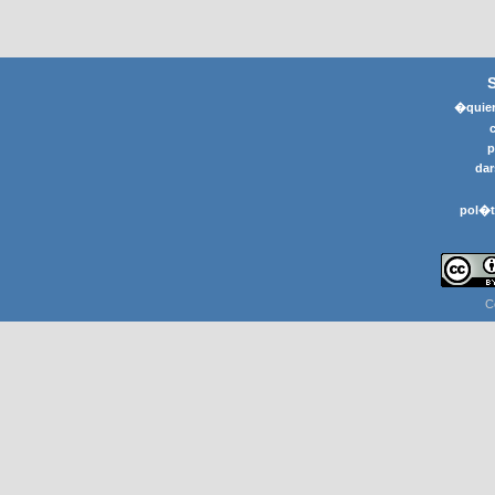
�quier
p
dar
pol�t
C