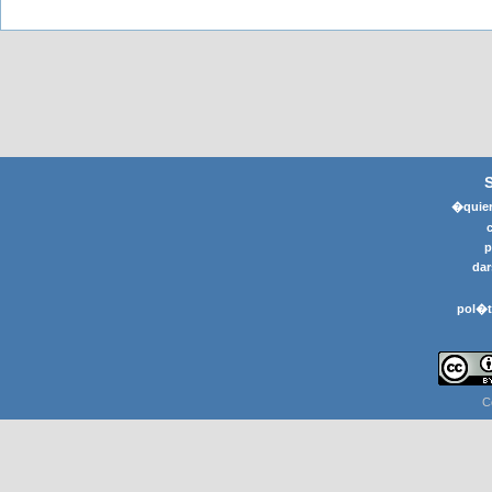
�quier
p
dar
pol�t
C