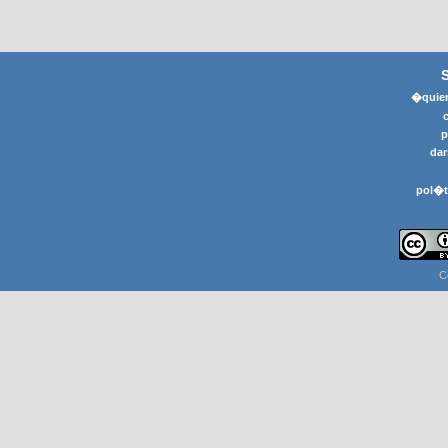
�quier
p
dar
pol�t
C