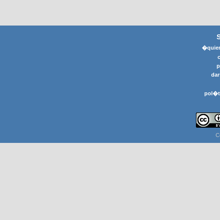
�quier
p
dar
pol�t
C