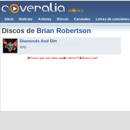
m�sica
Inicio
Noticias
Artistas
Discos
Caratulas
Letras de canciones
Discos de
Brian Robertson
Diamonds And Dirt
2011
�Crees que nos falta alg�n disco? �Dinos cual!