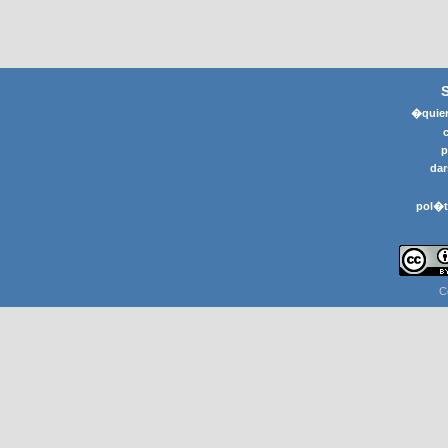
�quier
p
dar
pol�t
C