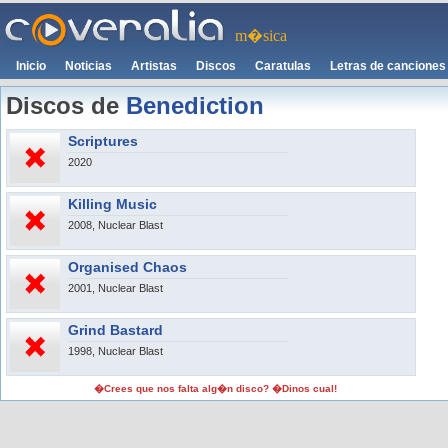
m�sica
Inicio
Noticias
Artistas
Discos
Caratulas
Letras de canciones
Discos de
Benediction
Scriptures
2020
Killing Music
2008, Nuclear Blast
Organised Chaos
2001, Nuclear Blast
Grind Bastard
1998, Nuclear Blast
�Crees que nos falta alg�n disco? �Dinos cual!