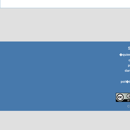
�quier
p
dar
pol�t
C