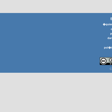
�quier
p
dar
pol�t
C