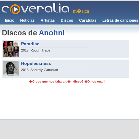
m�sica
Inicio
Noticias
Artistas
Discos
Caratulas
Letras de canciones
Discos de
Anohni
Paradise
2017, Rough Trade
Hopelessness
2016, Secretly Canadian
�Crees que nos falta alg�n disco? �Dinos cual!