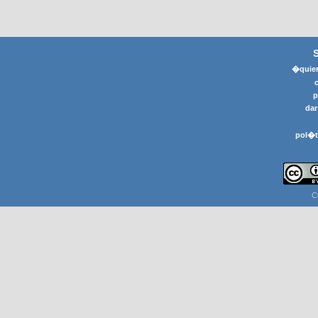
�quier
p
dar
pol�t
C