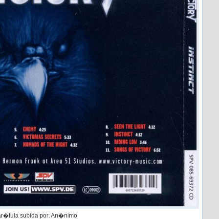
r�tula subida por: An�nimo