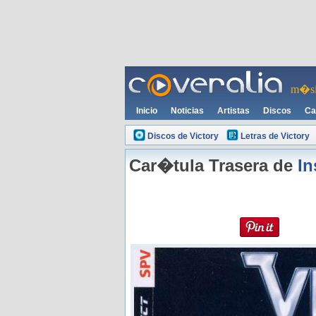
m�si
Inicio
Noticias
Artistas
Discos
Ca
Discos de Victory
Letras de Victory
Car�tula Trasera de
In