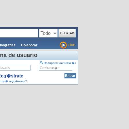
cine
Biografias
Colaborar
na de usuario
Recuperar contrase�a
eg�strate
 qu� registrarme?