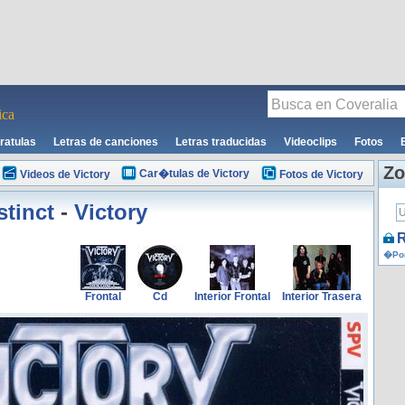
ca
ratulas
Letras de canciones
Letras traducidas
Videoclips
Fotos
Zo
Car�tulas de Victory
Videos de Victory
Fotos de Victory
stinct
-
Victory
R
�Por
Frontal
Cd
Interior Frontal
Interior Trasera