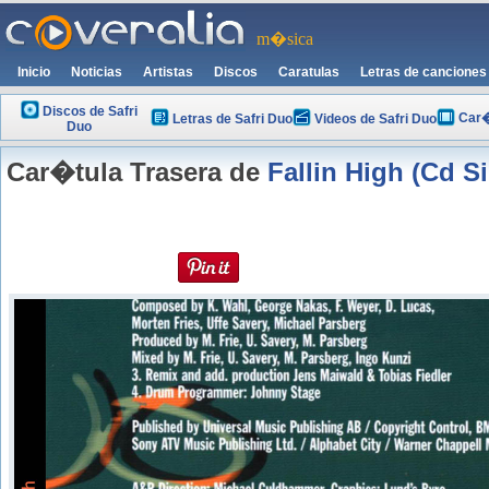
m�sica
Inicio
Noticias
Artistas
Discos
Caratulas
Letras de canciones
Discos de Safri
Car�
Letras de Safri Duo
Videos de Safri Duo
Duo
Car�tula Trasera de
Fallin High (Cd S