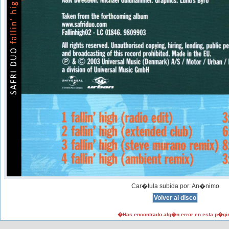
Car�tula subida por: An�nimo
�Has encontrado alg�n error en esta p�gi