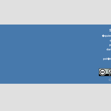
�quier
p
dar
pol�t
C