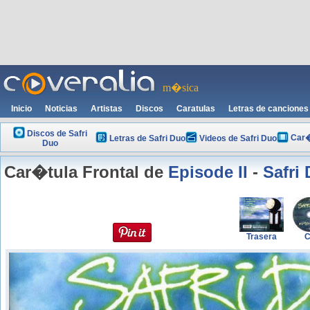
m�sica
Inicio
Noticias
Artistas
Discos
Caratulas
Letras de canciones
Discos de Safri
Car�
Letras de Safri Duo
Videos de Safri Duo
Duo
Car�tula Frontal de
Episode II
-
Safri
Trasera
C